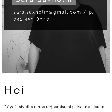
sara.saxholm@gmail.com / p.
041 459 8940
Hei
Löydät sivuilta tietoa tarjoamistani palveluista laulun