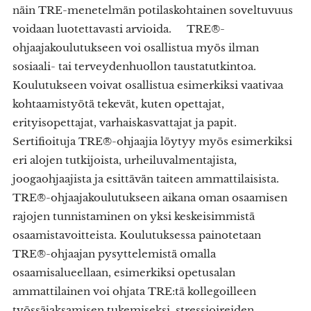
näin TRE-menetelmän potilaskohtainen soveltuvuus
voidaan luotettavasti arvioida. TRE®-
ohjaajakoulutukseen voi osallistua myös ilman
sosiaali- tai terveydenhuollon taustatutkintoa.
Koulutukseen voivat osallistua esimerkiksi vaativaa
kohtaamistyötä tekevät, kuten opettajat,
erityisopettajat, varhaiskasvattajat ja papit.
Sertifioituja TRE®-ohjaajia löytyy myös esimerkiksi
eri alojen tutkijoista, urheiluvalmentajista,
joogaohjaajista ja esittävän taiteen ammattilaisista.
TRE®-ohjaajakoulutukseen aikana oman osaamisen
rajojen tunnistaminen on yksi keskeisimmistä
osaamistavoitteista. Koulutuksessa painotetaan
TRE®-ohjaajan pysyttelemistä omalla
osaamisalueellaan, esimerkiksi opetusalan
ammattilainen voi ohjata TRE:tä kollegoilleen
työssäjaksamisen tukemiseksi, stressioireiden