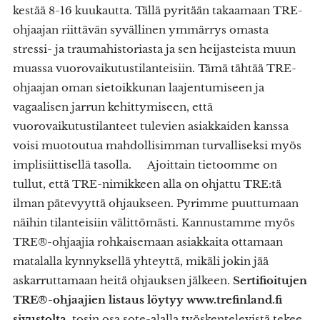
kestää 8-16 kuukautta. Tällä pyritään takaamaan TRE-
ohjaajan riittävän syvällinen ymmärrys omasta
stressi- ja traumahistoriasta ja sen heijasteista muun
muassa vuorovaikutustilanteisiin. Tämä tähtää TRE-
ohjaajan oman sietoikkunan laajentumiseen ja
vagaalisen jarrun kehittymiseen, että
vuorovaikutustilanteet tulevien asiakkaiden kanssa
voisi muotoutua mahdollisimman turvalliseksi myös
implisiittisellä tasolla. Ajoittain tietoomme on
tullut, että TRE-nimikkeen alla on ohjattu TRE:tä
ilman pätevyyttä ohjaukseen. Pyrimme puuttumaan
näihin tilanteisiin välittömästi. Kannustamme myös
TRE®-ohjaajia rohkaisemaan asiakkaita ottamaan
matalalla kynnyksellä yhteyttä, mikäli jokin jää
askarruttamaan heitä ohjauksen jälkeen.
Sertifioitujen
TRE®-ohjaajien listaus löytyy www.trefinland.fi
sivustolta
, tosin osa sote-alalla työskentelevistä tekee