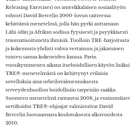
Releasing Exercises) on amerikkalaisen sosiaalityön
tohtori David Bercelin 2000-luvun taitteessa
kehittämä menetelmä, jolla hän pyrki auttamaan
Lähi-idän ja Afrikan sodissa fyysisesti ja psyykkisesti
traumatisoituneita ihmisiä. Tuolloin TRE-harjoitusta
ja kokemusta yhdisti vahva vertaisuus ja jakaminen
toisten samaa kokeneiden kanssa. Parin
vuosikymmenen aikana itsehoidollisen käytön lisäksi
TRE®-menetelmästä on kehittynyt erilaisia
sovelluksia aina urheiluvalmennuksesta
terveydenhuollon hoidollisiin tarpeisiin saakka.
Suomeen menetelmä rantautui 2008, ja ensimmäiset
sertifioidut TRE®-ohjaajat valmistuivat David
Bercelin luotsaamasta koulutuksesta alkuvuodesta
2010.