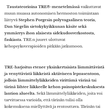
Taustateorioina TRE®-menetelmässä
vaikuttavat
muun muassa autonomisen hermoston toimintaan
liittyvä
Stephen Porgesin polyvagaalinen teoria,
Dan Siegelin sietokykyikkunan käsite sekä
ymmärrys ihon alaisesta sidekudosverkostosta,
faskiasta.
TRE:n juuret ulottuvat
kehopsykoterapioiden pitkään jatkumoon.
TRE-harjoitus etenee yksinkertaisista lämmittävistä
ja venyttävistä liikkeistä aktiiviseen lepoasentoon,
jolloin lämmittelyliikkeiden virittämä värinä tai
tärinä lähtee liikkeelle kehon painopistekeskuksesta
lantion alueelta.
Sekä lämmittelyliikkeiden, joita voi
tarvittaessa varioida, että tärinän tulisi olla
kokemuksena miellyttävä ja rentouttava. Tärinän tai