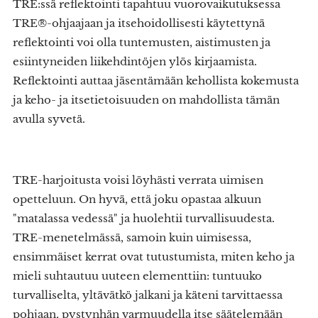
TRE:ssä reflektointi tapahtuu vuorovaikutuksessa
TRE®-ohjaajaan ja itsehoidollisesti käytettynä
reflektointi voi olla tuntemusten, aistimusten ja
esiintyneiden liikehdintöjen ylös kirjaamista.
Reflektointi auttaa jäsentämään kehollista kokemusta
ja keho- ja itsetietoisuuden on mahdollista tämän
avulla syvetä.
TRE-harjoitusta voisi löyhästi verrata uimisen
opetteluun. On hyvä, että joku opastaa alkuun
"matalassa vedessä" ja huolehtii turvallisuudesta.
TRE-menetelmässä, samoin kuin uimisessa,
ensimmäiset kerrat ovat tutustumista, miten keho ja
mieli suhtautuu uuteen elementtiin: tuntuuko
turvalliselta, yltävätkö jalkani ja käteni tarvittaessa
pohjaan, pystynhän varmuudella itse säätelemään