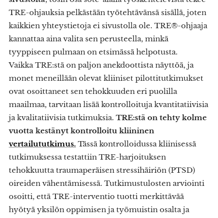
TRE-ohjauksia pelkästään työtehtävänsä sisällä, joten
kaikkien yhteystietoja ei sivustolla ole. TRE®-ohjaaja
kannattaa aina valita sen perusteella, minkä
tyyppiseen pulmaan on etsimässä helpotusta.
Vaikka TRE:stä on paljon anekdoottista näyttöä, ja
monet meneillään olevat kliiniset pilottitutkimukset
ovat osoittaneet sen tehokkuuden eri puolilla
maailmaa, tarvitaan lisää kontrolloituja kvantitatiivisia
ja kvalitatiivisia tutkimuksia.
TRE:stä on tehty kolme
vuotta kestänyt kontrolloitu kliininen
vertailututkimus.
Tässä kontrolloidussa kliinisessä
tutkimuksessa testattiin TRE-harjoituksen
tehokkuutta traumaperäisen stressihäiriön (PTSD)
oireiden vähentämisessä. Tutkimustulosten arviointi
osoitti, että TRE-interventio tuotti merkittävää
hyötyä yksilön oppimisen ja työmuistin osalta ja