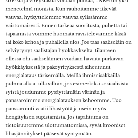
stressiä ja vireystasoa voidaan purkaa, TRE® on yksi
menetelmä monista. Kun rauhoitamme itkevää
vauvaa, hytkyttelemme vauvaa sylissämme
vaistomaisesti. Ennen tärkeää suoritusta, puhetta tai
tapaamista voimme huomata ravistelevamme käsiä
tai koko kehoa ja puhallella ulos. Jos taas saaliseläin on
selviytynyt saalistajan hyökkäykseltä, tilanteen
ollessa ohi saaliseläimen voidaan havaita purkavan
hyökkäyksestä ja pakoyrityksestä aiheutunut
energialataus tärisemällä. Meillä ihmisnisäkkäillä
pulmia alkaa tulla silloin, jos esimerkiksi sosiaalisista
syistä joudumme pysäyttämään värinän ja
panssaroimme energialatauksen kehoomme. Tuo
panssarointi vaatii lihastyötä ja usein myös
hengityksen supistamista. Jos tapahtuma on
tietoisuutemme ulottumattomissa, syvät krooniset
lihasjännitykset pääsevät syntymään.