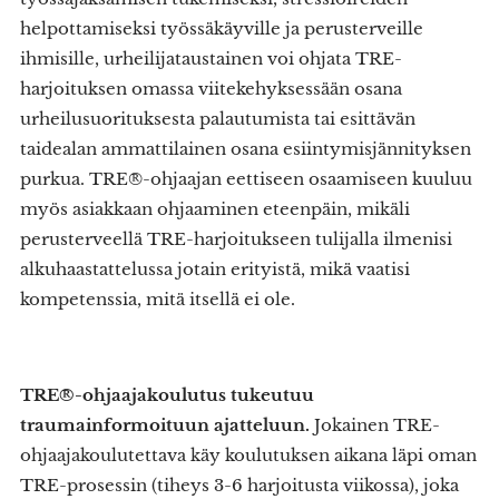
helpottamiseksi työssäkäyville ja perusterveille
ihmisille, urheilijataustainen voi ohjata TRE-
harjoituksen omassa viitekehyksessään osana
urheilusuorituksesta palautumista tai esittävän
taidealan ammattilainen osana esiintymisjännityksen
purkua. TRE®-ohjaajan eettiseen osaamiseen kuuluu
myös asiakkaan ohjaaminen eteenpäin, mikäli
perusterveellä TRE-harjoitukseen tulijalla ilmenisi
alkuhaastattelussa jotain erityistä, mikä vaatisi
kompetenssia, mitä itsellä ei ole.
TRE®-ohjaajakoulutus tukeutuu
traumainformoituun ajatteluun.
Jokainen TRE-
ohjaajakoulutettava käy koulutuksen aikana läpi oman
TRE-prosessin (tiheys 3-6 harjoitusta viikossa), joka