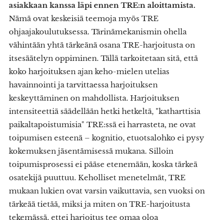
asiakkaan kanssa läpi ennen TRE:n aloittamista.
Nämä ovat keskeisiä teemoja myös TRE
ohjaajakoulutuksessa. Tärinämekanismin ohella
vähintään yhtä tärkeänä osana TRE-harjoitusta on
itsesäätelyn oppiminen. Tällä tarkoitetaan sitä, että
koko harjoituksen ajan keho-mielen utelias
havainnointi ja tarvittaessa harjoituksen
keskeyttäminen on mahdollista. Harjoituksen
intensiteettiä säädellään hetki hetkeltä, "katharttisia
paikaltapoistumisia" TRE:ssä ei harrasteta, ne ovat
toipumisen esteenä – kognitio, etuotsalohko ei pysy
kokemuksen jäsentämisessä mukana. Silloin
toipumisprosessi ei pääse etenemään, koska tärkeä
osatekijä puuttuu. Keholliset menetelmät, TRE
mukaan lukien ovat varsin vaikuttavia, sen vuoksi on
tärkeää tietää, miksi ja miten on TRE-harjoitusta
tekemässä, ettei harjoitus tee omaa oloa