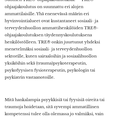
ohjaajakoulutus on suunnattu eri alojen
ammattilaisille. Yhä enenevässä määrin eri
hyvinvointialueet ovat kustantaneet sosiaali- ja
terveydenhuollon ammattihenkilöiden TRE®-
ohjaajakoulutuksen täydennyskoulutuksena
henkilöstölleen. TRE® onkin juurtunut yhdeksi
menetelmäksi sosiaali- ja terveydenhuollon
sektorille, kuten sairaaloihin ja sosiaalihuollon
yksiköihin sekä (trauma)psykoterapeutin,
psykofyysisen fysioterapeutin, psykologin tai
psykiatrin vastaanotoille.
Mitä hankalampia psyykkisiä tai fyysisiä oireita tai
traumoja hoidetaan, sitä syvempi ammatillinen
kompetenssi tulee olla olemassa jo valmiiksi, vain