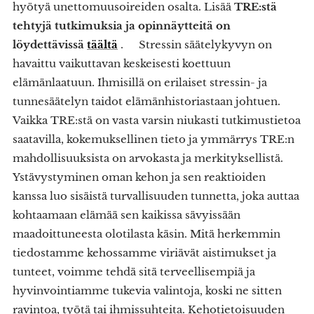
hyötyä unettomuusoireiden osalta. Lisää
TRE:stä
tehtyjä tutkimuksia ja opinnäytteitä on
löydettävissä
täältä
. Stressin säätelykyvyn on
havaittu vaikuttavan keskeisesti koettuun
elämänlaatuun. Ihmisillä on erilaiset stressin- ja
tunnesäätelyn taidot elämänhistoriastaan johtuen.
Vaikka TRE:stä on vasta varsin niukasti tutkimustietoa
saatavilla, kokemuksellinen tieto ja ymmärrys TRE:n
mahdollisuuksista on arvokasta ja merkityksellistä.
Ystävystyminen oman kehon ja sen reaktioiden
kanssa luo sisäistä turvallisuuden tunnetta, joka auttaa
kohtaamaan elämää sen kaikissa sävyissään
maadoittuneesta olotilasta käsin. Mitä herkemmin
tiedostamme kehossamme viriävät aistimukset ja
tunteet, voimme tehdä sitä terveellisempiä ja
hyvinvointiamme tukevia valintoja, koski ne sitten
ravintoa, työtä tai ihmissuhteita. Kehotietoisuuden