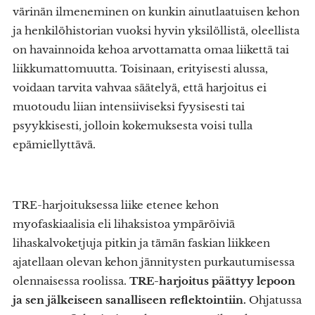
värinän ilmeneminen on kunkin ainutlaatuisen kehon
ja henkilöhistorian vuoksi hyvin yksilöllistä, oleellista
on havainnoida kehoa arvottamatta omaa liikettä tai
liikkumattomuutta. Toisinaan, erityisesti alussa,
voidaan tarvita vahvaa säätelyä, että harjoitus ei
muotoudu liian intensiiviseksi fyysisesti tai
psyykkisesti, jolloin kokemuksesta voisi tulla
epämiellyttävä.
TRE-harjoituksessa liike etenee kehon
myofaskiaalisia eli lihaksistoa ympäröiviä
lihaskalvoketjuja pitkin ja tämän faskian liikkeen
ajatellaan olevan kehon jännitysten purkautumisessa
olennaisessa roolissa.
TRE-harjoitus päättyy lepoon
ja sen jälkeiseen sanalliseen reflektointiin.
Ohjatussa