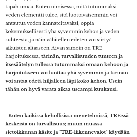
tapahtumaa. Kuten uimisessa, mitä tutummaksi
veden elementti tulee, sitä luottavaisemmin voi
antautua veden kannateltavaksi, oppia
kokemuksellisesti yhä syvemmin kehon ja veden
suhteesta, ja näin vähitellen edeten voi siirtyä
aikuisten altaaseen. Aivan samoin on TRE
harjoituksessa;
tärinän, turvallisuuden tunteen ja
itsesäätelyn tullessa tutummaksi omaan kehoon ja
harjoitukseen voi luottaa yhä syvemmin ja tärinän
voi antaa edetä hiljalleen läpi koko kehon. Usein
tähän on hyvä varata aikaa useampi kuukausi.
Kuten kaikissa kehollisissa menetelmissä, TRE:ssä
keskeistä on turvallisuus; muun muassa
sietoikkunan käsite ja "TRE-liikennevalot" käydään