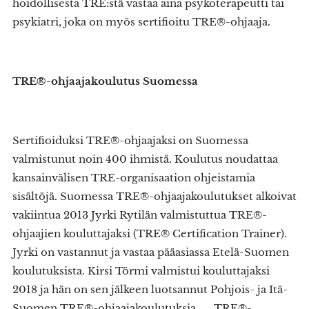
hoidollisesta TRE:stä vastaa aina psykoterapeutti tai
psykiatri, joka on myös sertifioitu TRE®-ohjaaja.
TRE®-ohjaajakoulutus Suomessa
Sertifioiduksi TRE®-ohjaajaksi on Suomessa
valmistunut noin 400 ihmistä. Koulutus noudattaa
kansainvälisen TRE-organisaation ohjeistamia
sisältöjä. Suomessa TRE®-ohjaajakoulutukset alkoivat
vakiintua 2013 Jyrki Rytilän valmistuttua TRE®-
ohjaajien kouluttajaksi (TRE® Certification Trainer).
Jyrki on vastannut ja vastaa pääasiassa Etelä-Suomen
koulutuksista. Kirsi Törmi valmistui kouluttajaksi
2018 ja hän on sen jälkeen luotsannut Pohjois- ja Itä-
Suomen TRE®-ohjaajakoulutuksia. TRE®-