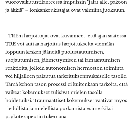
vuorovaikutustilanteessa impulssin "jalat alle, pakoon
ja äkkiä" – lonkankoukistajat ovat valmiina juoksuun.
TRE:n harjoittajat ovat kuvanneet, että ajan saatossa
TRE voi auttaa harjoitus harjoitukselta viemään
loppuun kesken jääneitä puolustautumisen,
suojautumisen, jähmettymisen tai lamaantumisen
reaktioita, jolloin autonomisen hermoston toiminta
voi hiljalleen palautua tarkoituksenmukaiselle tasolle.
Tämä kehon tason prosessi ei kuitenkaan tarkoita, että
vaikeat kokemukset tulisivat mielen tasolla
hoidetuiksi. Traumaattiset kokemukset vaativat myös
tiedollista ja mielellistä purkamista esimerkiksi
psykoterapeutin tukemana.