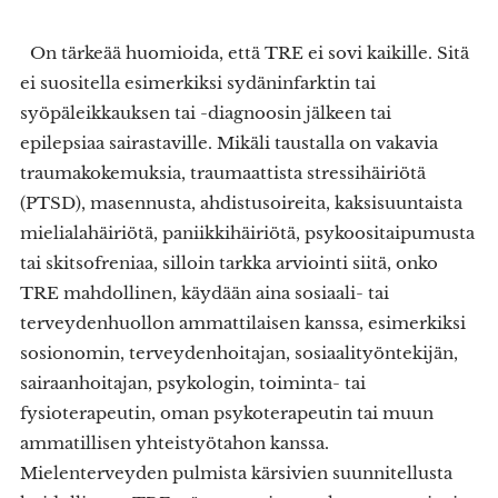
On tärkeää huomioida, että TRE ei sovi kaikille. Sitä
ei suositella esimerkiksi sydäninfarktin tai
syöpäleikkauksen tai -diagnoosin jälkeen tai
epilepsiaa sairastaville. Mikäli taustalla on vakavia
traumakokemuksia, traumaattista stressihäiriötä
(PTSD), masennusta, ahdistusoireita, kaksisuuntaista
mielialahäiriötä, paniikkihäiriötä, psykoositaipumusta
tai skitsofreniaa, silloin tarkka arviointi siitä, onko
TRE mahdollinen, käydään aina sosiaali- tai
terveydenhuollon ammattilaisen kanssa, esimerkiksi
sosionomin, terveydenhoitajan, sosiaalityöntekijän,
sairaanhoitajan, psykologin, toiminta- tai
fysioterapeutin, oman psykoterapeutin tai muun
ammatillisen yhteistyötahon kanssa.
Mielenterveyden pulmista kärsivien suunnitellusta